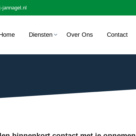
-jannagel.nl
Home
Diensten
Over Ons
Contact
llen binnenkort contact met je opnemen