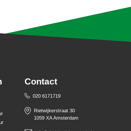
n
Contact
020 6171719
Rietwijkerstraat 30
ur
1059 XA Amsterdam
ur